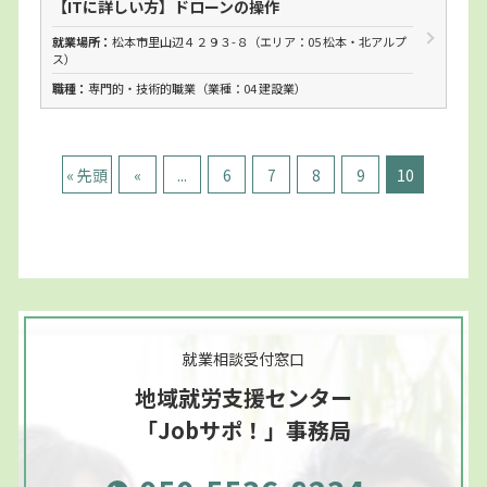
【ITに詳しい方】ドローンの操作
就業場所：
松本市里山辺４２９３-８
（エリア：05 松本・北アルプ
ス）
職種：
専門的・技術的職業（業種：
04 建設業
）
« 先頭
«
...
6
7
8
9
10
就業相談受付窓口
地域就労支援センター
「Jobサポ！」事務局