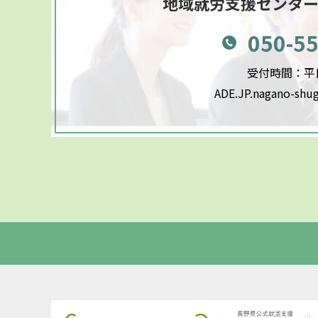
地域就労支援センタ
050-5
受付時間：平日9
ADE.JP.nagano-shu