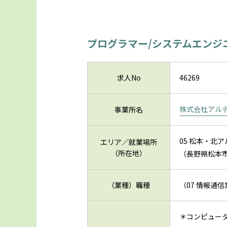
プログラマー/システムエンジ
求人No
46269
株式会社アル
事業所名
05 松本・北
エリア／就業場所
（所在地）
（長野県松本市
（業種）職種
（07 情報通
＊コンピュー