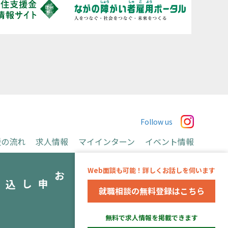
Follow us
援の流れ
求人情報
マイインターン
イベント情報
お申込み
Web面談も可能！詳しくお話しを伺います
み
就職相談の無料登録はこちら
運営会社
無料で求人情報を掲載できます
※当事業は長野県より委託を受け、アデコ株式会社