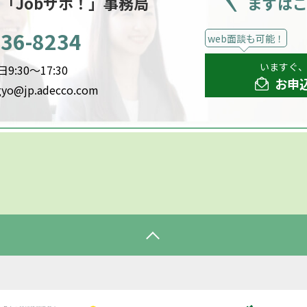
ー
「Jobサポ！」事務局
まずは
536-8234
web面談も可能！
いますぐ
:30～17:30
お申
gyo@jp.adecco.com