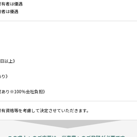
保有者は優遇
験者は優遇
》
》
0日以上》
あり》
あり※100％会社負担》
保有資格等を考慮して決定させていただきます。