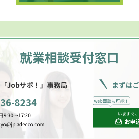
就業相談受付窓口
ー
「Jobサポ！」事務局
まずは
536-8234
web面談も可能！
いますぐ
:30～17:30
お申
gyo@jp.adecco.com