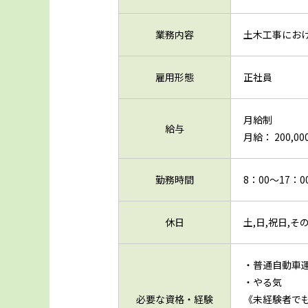
業務内容
土木工事にお
雇用形態
正社員
月給制
給与
月給： 200,000
勤務時間
8：00～17：0
休日
土,日,祝日,
・普通自動車運
・やる気
必要な資格・経験
《未経験者で