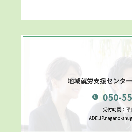
地域就労支援センタ
050-5
受付時間：平日9
ADE.JP.nagano-shu