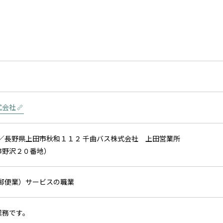
式会社
田／長野県上田市秋和１１２ 千曲バス株式会社 上田営業所
市野沢２０番地）
、郵便業）サービスの職業
業務です。