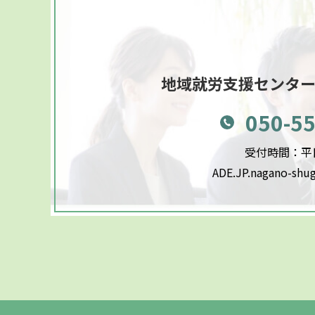
地域就労支援センタ
050-5
受付時間：平日9
ADE.JP.nagano-shu