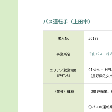
バス運転手（上田市）
求人No
50178
千曲バス 株
事業所名
01 佐久・上
エリア／就業場所
（所在地）
（長野県佐久
（業種）職種
（08 運輸業
○バスの運転