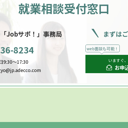
就業相談受付窓口
ー
「Jobサポ！」事務局
まずは
536-8234
web面談も可能！
いますぐ
:30～17:30
お申
gyo@jp.adecco.com