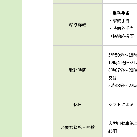
・乗務手当 
・家族手当 
給与詳細
・時間外手当
（路線応援等
5時50分～18
12時41分～21
勤務時間
6時07分～20
又は
5時48分～22
休日
シフトによ
大型自動車第
必要な資格・経験
必須