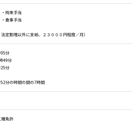
・拘束手当
・食事手当
、法定割増以外に支給、２３０００円程度／月）
時05分
時49分
時25分
時52分の時間の間の7時間
る
二種免許