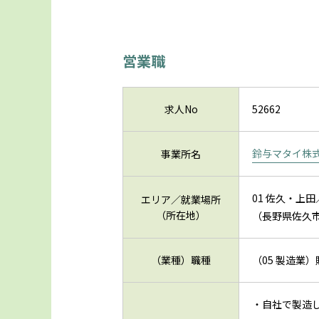
営業職
求人No
52662
鈴与マタイ株
事業所名
01 佐久・上
エリア／就業場所
（所在地）
（長野県佐久市中
（業種）職種
（05 製造業
・自社で製造