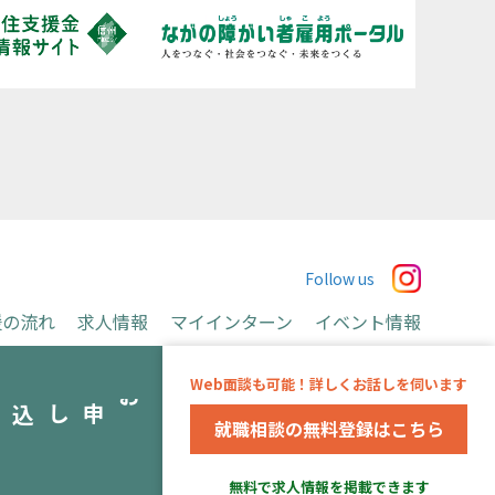
Follow us
援の流れ
求人情報
マイインターン
イベント情報
お申込み
Web面談も可能！詳しくお話しを伺います
み
就職相談の無料登録はこちら
運営会社
無料で求人情報を掲載できます
※当事業は長野県より委託を受け、アデコ株式会社