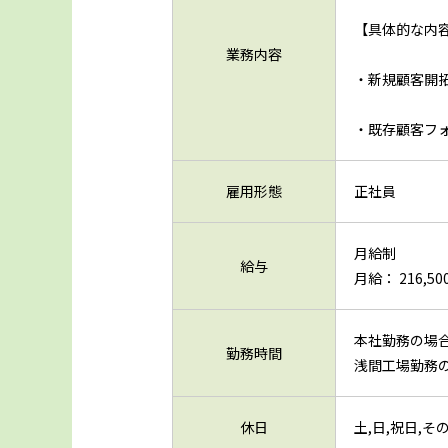
【具体的な内
業務内容
・新規顧客開
・既存顧客フ
雇用形態
正社員
月給制
給与
月給： 216,500
本社勤務の場合（
勤務時間
浅間工場勤務の場
休日
土,日,祝日,