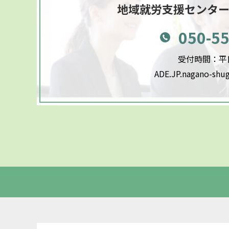
地域就労支援センタ
050-5
受付時間：平日9
ADE.JP.nagano-shu