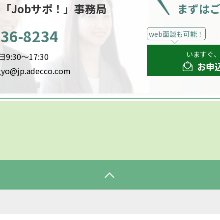
ー
「Jobサポ！」事務局
まずは
536-8234
web面談も可能！
いますぐ
:30～17:30
お申
gyo@jp.adecco.com