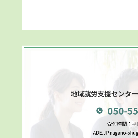
地域就労支援センタ
050-5
受付時間：平日9
ADE.JP.nagano-shu