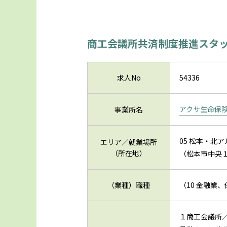
商工会議所共済制度推進スタ
求人No
54336
アクサ生命保
事業所名
05 松本・北
エリア／就業場所
（所在地）
（松本市中央
（業種）職種
（10 金融業
１商工会議所