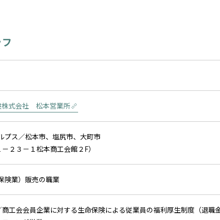
ッフ
険株式会社 松本営業所
アルプス／松本市、塩尻市、大町市
１－２３－１松本商工会館２F）
、保険業）販売の職業
／商工会会員企業に対する生命保険による従業員の福利厚生制度（退職