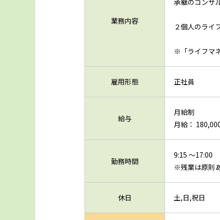
承継のコンサ
業務内容
２個人のライ
※「ライフマ
雇用形態
正社員
月給制
給与
月給： 180,000
9:15 ～17:00
勤務時間
※残業は原則
休日
土,日,祝日