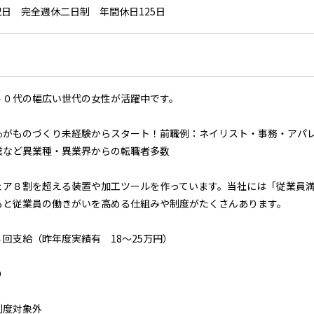
,祝日 完全週休二日制 年間休日125日
４０代の幅広い世代の女性が活躍中です。
％がものづくり未経験からスタート！前職例：ネイリスト・事務・アパ
業など異業種・異業界からの転職者多数
ェア８割を超える装置や加工ツールを作っています。当社には「従業員
もと従業員の働きがいを高める仕組みや制度がたくさんあります。
回支給（昨年度実績有 18～25万円）
り
制度対象外