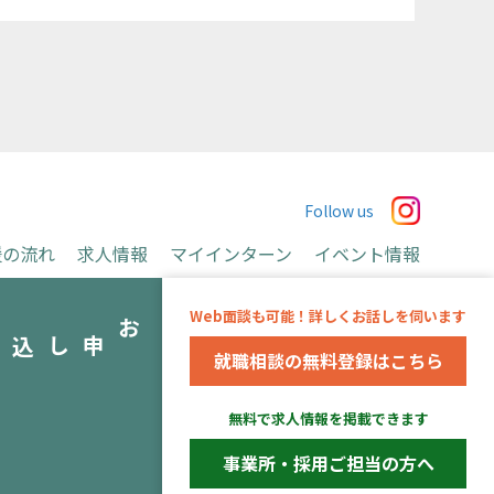
Follow us
援の流れ
求人情報
マイインターン
イベント情報
お申込み
Web面談も可能！詳しくお話しを伺います
み
就職相談の無料登録はこちら
運営会社
無料で求人情報を掲載できます
※当事業は長野県より委託を受け、アデコ株式会社
が運営しています。
事業所・採用ご担当の方へ