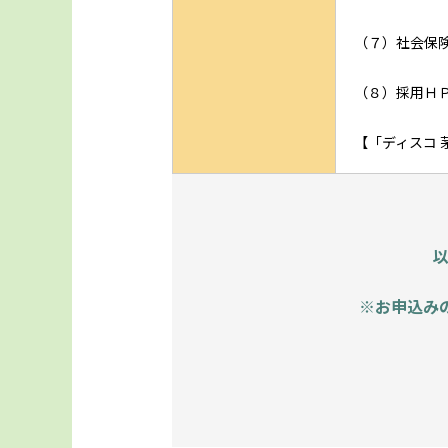
（７）社会保
（８）採用Ｈ
【「ディスコ 茅野」
※お申込み