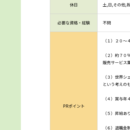
休日
土,日,その他
必要な資格・経験
不問
（１）２０～
（２）約７０
販売サービス
（３）世界シ
という考えの
（４）賞与年４
PRポイント
（５）昇給あ
（６）退職金