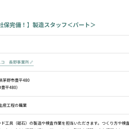
社保完備！】製造スタッフ＜パート＞
スコ 長野事業所
県茅野市豊平480
豊平480）
）生産工程の職業
ンド工具（砥石）の製造や検査作業を担当いただきます。つくり方や検