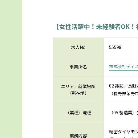
【女性活躍中！未経験者OK！
求人No
55598
株式会社ディ
事業所名
02 諏訪／長野
エリア／就業場所
（所在地）
（長野県茅野市
（業種）職種
（05 製造業
精密ダイヤモ
業務内容