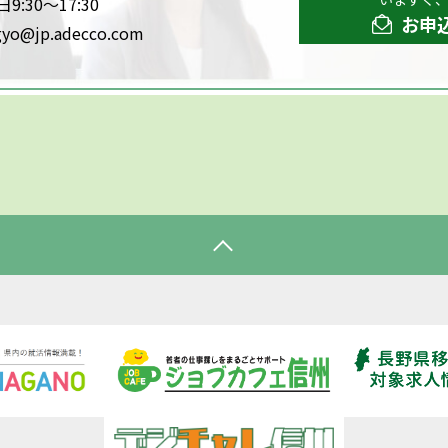
:30～17:30
お申
gyo@jp.adecco.com