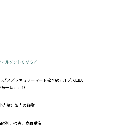
フィルメントＣＶＳ
アルプス／ファミリーマート松本駅アルプス口店
布十番2-2-4）
、小売業）販売の職業
品陳列、掃除、商品受注