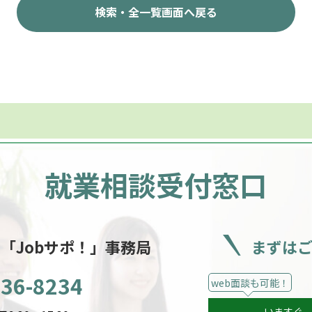
検索・全一覧画面へ戻る
就業相談受付窓口
ー
「Jobサポ！」事務局
まずは
536-8234
web面談も可能！
いますぐ