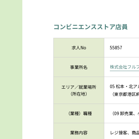
コンビニエンスストア店員
求人No
55857
株式会社フル
事業所名
05 松本・北
エリア／就業場所
（所在地）
（東京都港区麻
（業種）職種
（09 卸売業
業務内容
レジ接客、商