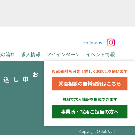
Follow us
援の流れ
求人情報
マイインターン
イベント情報
お申込み
Web面談も可能！詳しくお話しを伺います
み
就職相談の無料登録はこちら
運営会社
無料で求人情報を掲載できます
※当事業は長野県より委託を受け、アデコ株式会社
が運営しています。
事業所・採用ご担当の方へ
Copyright © Jobサポ