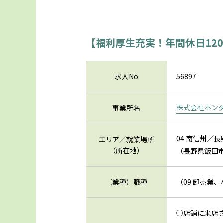
【福利厚生充実！年間休日12
求人No
56897
株式会社ホン
事業所名
04 南信州／長
エリア／就業場所
（所在地）
（長野県飯田市
（業種）職種
（09 卸売業
○店舗に来店