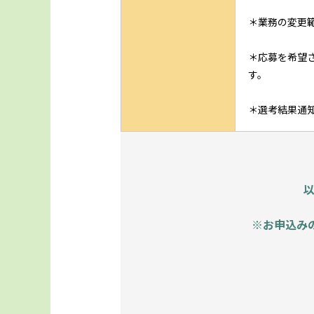
＊業務の変更
＊応募を希望
す。
＊選考結果通
※お申込み