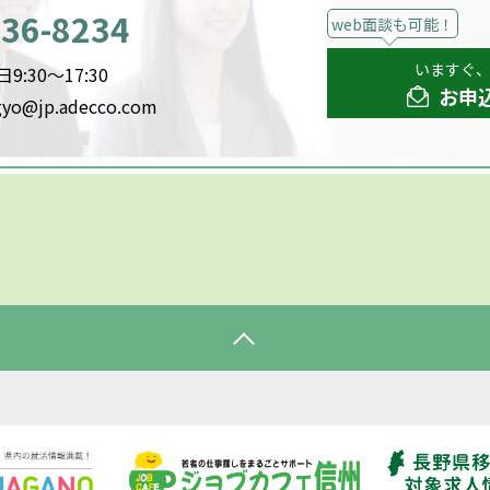
536-8234
web面談も可能！
いますぐ
:30～17:30
お申
gyo@jp.adecco.com