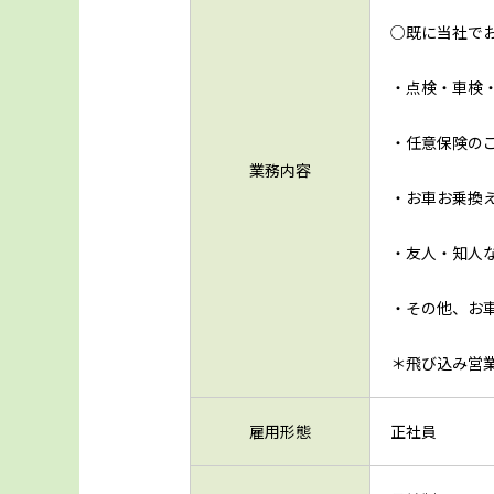
○既に当社で
・点検・車検
・任意保険の
業務内容
・お車お乗換
・友人・知人
・その他、お
＊飛び込み営
雇用形態
正社員