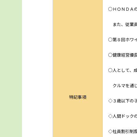
○ＨＯＮＤＡ
また、従業員
○第８回ホワ
○健康経営優
○人として、
クルマを通じ
特記事項
◇３歳以下の
◇人間ドック
◇社員割引制