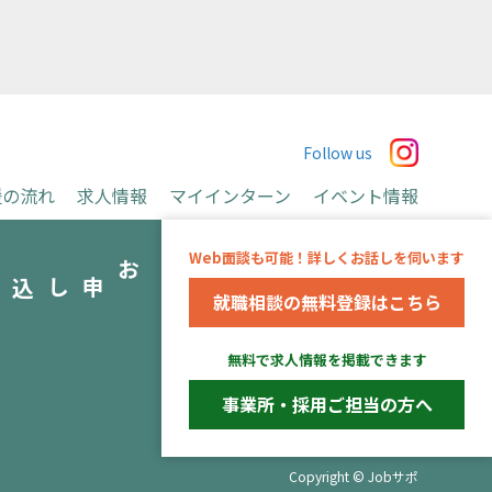
Follow us
援の流れ
求人情報
マイインターン
イベント情報
お申込み
Web面談も可能！詳しくお話しを伺います
み
就職相談の無料登録はこちら
運営会社
無料で求人情報を掲載できます
※当事業は長野県より委託を受け、アデコ株式会社
が運営しています。
事業所・採用ご担当の方へ
Copyright © Jobサポ