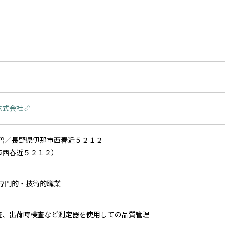
株式会社
木曽／長野県伊那市西春近５２１２
市西春近５２１２）
）専門的・技術的職業
査、出荷時検査など測定器を使用しての品質管理