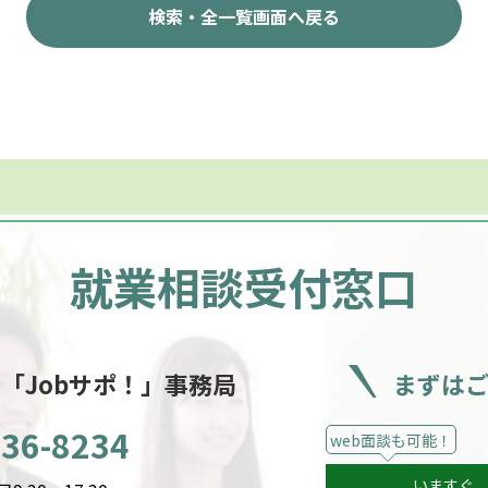
検索・全一覧画面へ戻る
就業相談受付窓口
ー
「Jobサポ！」事務局
まずは
536-8234
web面談も可能！
いますぐ