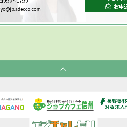
:30～17:30
お申
gyo@jp.adecco.com