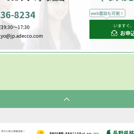
536-8234
web面談も可能！
いますぐ
:30～17:30
お申
gyo@jp.adecco.com