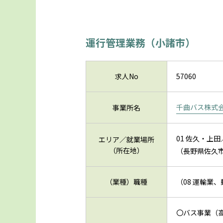
運行管理業務（小諸市）
求人No
57060
千曲バス株式
事業所名
01 佐久・上田
エリア／就業場所
（所在地）
（長野県佐久市
（業種）職種
（08 運輸業
〇バス事業（