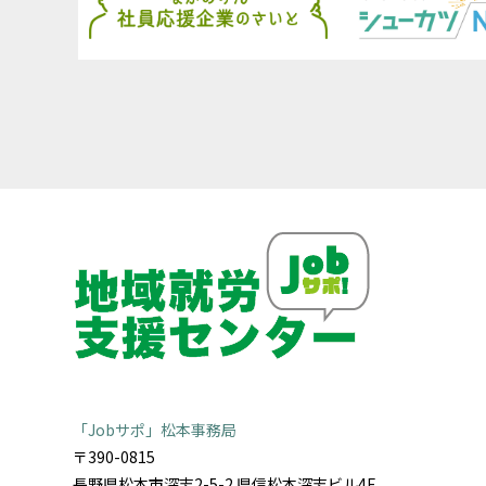
「Jobサポ」松本事務局
〒390-0815
長野県松本市深志2-5-2 県信松本深志ビル4F