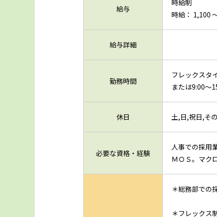
時給制
給与
時給： 1,100 〜
給与詳細
フレックスタイム
勤務時間
または9:00～
休日
土,日,祝日,
人事での採用
必要な資格・経験
ＭＯＳ。マク
＊総務部での
＊フレックス