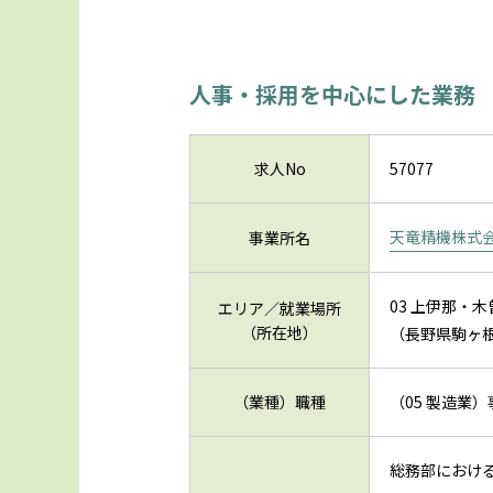
人事・採用を中心にした業務
求人No
57077
天竜精機株式
事業所名
03 上伊那・
エリア／就業場所
（所在地）
（長野県駒ヶ根
（業種）職種
（05 製造業
総務部におけ