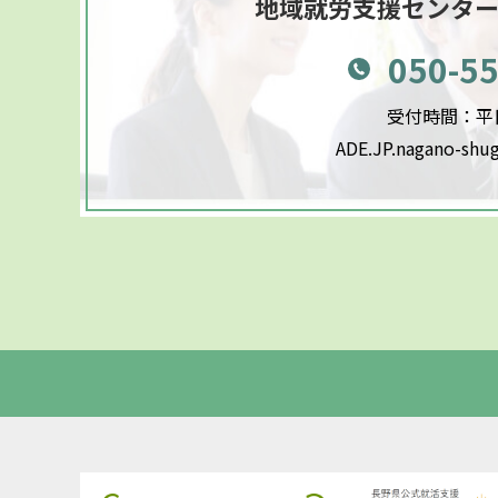
地域就労支援センタ
050-5
受付時間：平日9
ADE.JP.nagano-shu