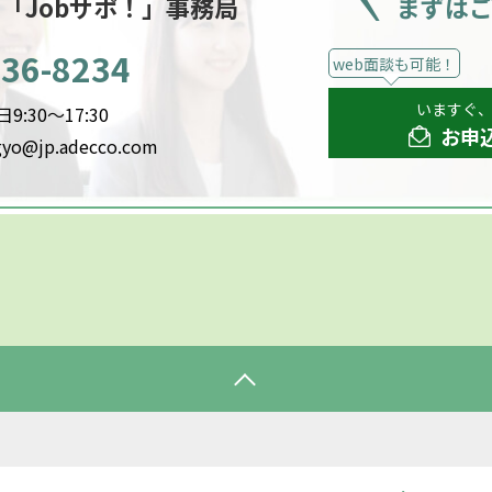
ー
「Jobサポ！」事務局
まずは
536-8234
web面談も可能！
いますぐ
:30～17:30
お申
gyo@jp.adecco.com