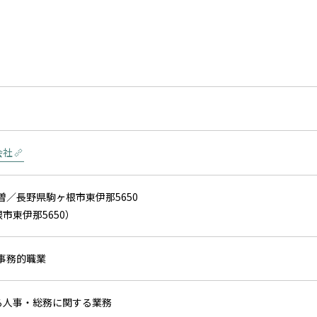
会社
木曽／長野県駒ヶ根市東伊那5650
市東伊那5650）
）事務的職業
る人事・総務に関する業務