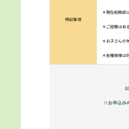
＊現在総務部
特記事項
＊ご経験はあ
＊お子さんの
＊各種保険は
※お申込み