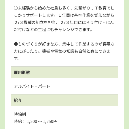
○未経験から始めた社員も多く、先輩がＯＪＴ教育でし
っかりサポートします。１年目は基本作業を覚えながら
２?３機種の組立を担当、２?３年目にはろう付け・はん
だ付けなどの工程にもチャレンジできます。
●ものづくりが好きな方、集中して作業するのが得意な
方にぴったり。機械や電気の知識も自然と身につきま
す。
雇用形態
アルバイト・パート
給与
時給制
時給： 1,200 〜 1,250円