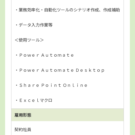
・業務効率化・自動化ツールのシナリオ作成、作成補助
・データ入力作業等
＜使用ツール＞
・Ｐｏｗｅｒ Ａｕｔｏｍａｔｅ
・Ｐｏｗｅｒ Ａｕｔｏｍａｔｅ Ｄｅｓｋｔｏｐ
・Ｓｈａｒｅ Ｐｏｉｎｔ Ｏｎｌｉｎｅ
・Ｅｘｃｅｌマクロ
雇用形態
契約社員