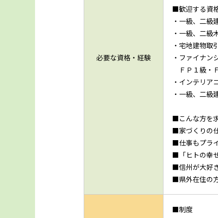
■歓迎する資
・一級、二級
・一級、二級
・宅地建物取
必要な資格・経験
・ファイナン
ＦＰ１級・Ｆ
・インテリア
・一級、二級
■こんな方を
■家づくりの
■仕事もプラ
■「ヒトの幸
■信州が大好
■県外在住の
■制度