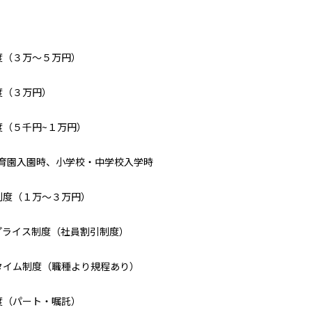
度（３万～５万円）
度（３万円）
度（５千円~１万円）
保育園入園時、小学校・中学校入学時
制度（１万～３万円）
プライス制度（社員割引制度）
タイム制度（職種より規程あり）
度（パート・嘱託）