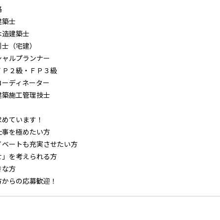
格
建築士
木造建築士
引士（宅建）
シャルプランナー
Ｐ２級・ＦＰ３級
コーディネーター
建築施工管理技士
求めています！
仕事を極めたい方
イベートも充実させたい方
せ」を考えられる方
きな方
方からの応募歓迎！