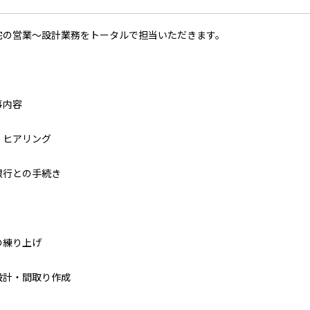
宅の営業～設計業務をトータルで担当いただきます。
事内容
・ヒアリング
銀行との手続き
の練り上げ
設計・間取り作成