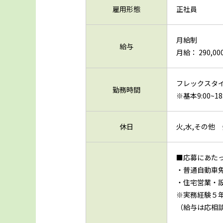
雇用形態
正社員
月給制
給与
月給： 290,000
フレックスタイム
勤務時間
※基本9:00~18
休日
火,水,その他
■応募にあた
・普通自動車
・住宅営業・
※実務経験５
（給与は応相