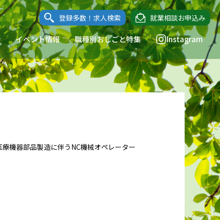
登録多数！求人検索
就業相談お申込み
ン
イベント情報
職種別おしごと特集
Instagram
医療機器部品製造に伴うNC機械オペレーター