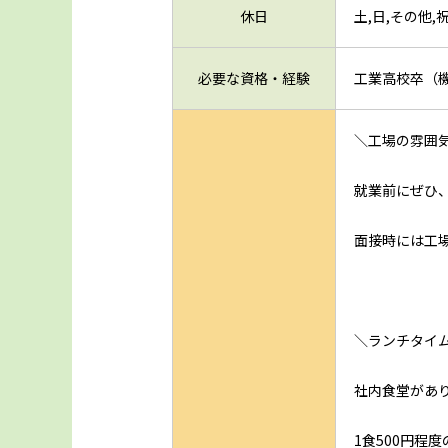
休日
土,日,その他
必要な資格・経験
工業高校卒（
＼工場の雰囲
就業前にぜひ
面接時には工
＼ランチタイ
社内食堂があ
1食500円程