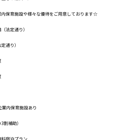
業内保育施設や様々な優待をご用意しております☆
備（法定通り）
法定通り）
度
度
企業内保育施設あり
の3割補助）
無料宿泊プラン