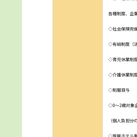
各種制度、企
◇社会保険完
◇有給制度（
◇育児休業制
◇介護休業制
◇制服貸与
◇0～2歳対象
（個人負担分
◇笹屋ホテル