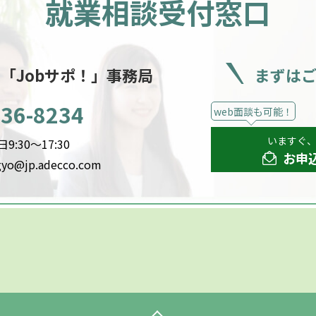
就業相談受付窓口
ー
「Jobサポ！」事務局
まずは
536-8234
web面談も可能！
いますぐ
:30～17:30
お申
gyo@jp.adecco.com