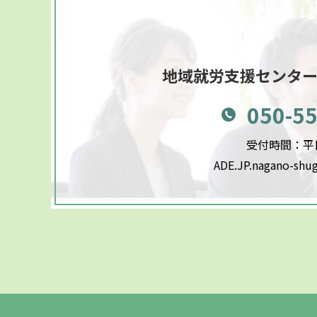
地域就労支援センタ
050-5
受付時間：平日9
ADE.JP.nagano-shu