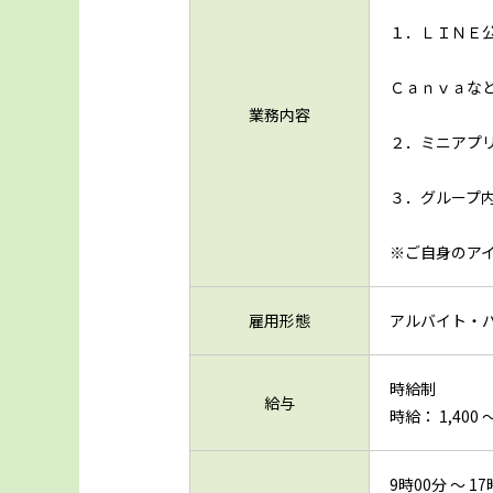
１．ＬＩＮＥ
Ｃａｎｖａな
業務内容
２．ミニアプ
３．グループ
※ご自身のア
雇用形態
アルバイト・
時給制
給与
時給： 1,400 〜
9時00分 ～ 1