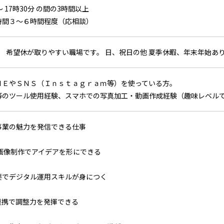
 ～ 17時30分 の間の3時間以上
時間３～６時間程度（応相談）
日 希望休が取りやすい職場です。 日、祝日の他 夏季休暇、年末年始あ
ＮＥやＳＮＳ（Ｉｎｓｔａｇｒａｍ等）を使っている方。
等のツール使用経験、スマホでの写真加工・動画作成経験（趣味レベル
事業の魅力を発信できる仕事
や画像制作でアイデアを形にできる
要でデジタル運用スキルが身につく
連携で調整力を発揮できる