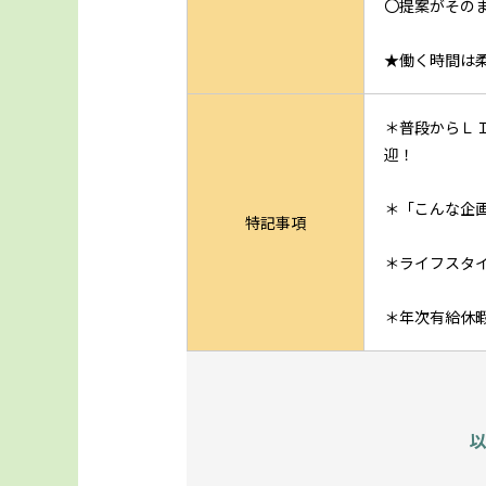
〇提案がその
★働く時間は
＊普段からＬ
迎！
＊「こんな企
特記事項
＊ライフスタ
＊年次有給休