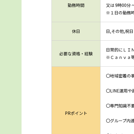
勤務時間
又は 9時00分
※１日の勤務
休日
日,その他,祝
日常的にＬＩ
必要な資格・経験
※Ｃａｎｖａ
〇地域密着の
〇LINE運用
〇専門知識不
PRポイント
〇グループ内