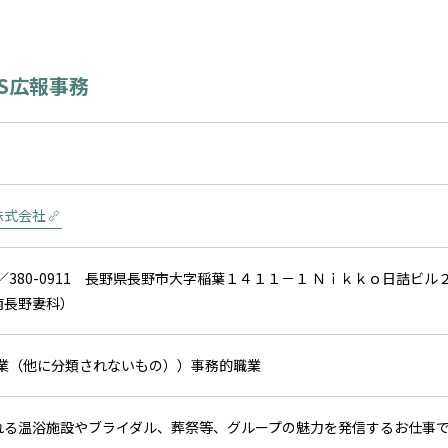
NS広報事務
株式会社
信／380-0911 長野県長野市大字稲葉１４１１－１ Ｎｉｋｋｏ日詰ビル
南長野妻科）
ス業（他に分類されないもの））事務的職業
れる温浴施設やブライダル、葬祭等、グループの魅力を発信するお仕事